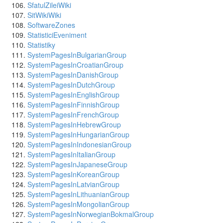
SfatulZileiWiki
SitWikiWiki
SoftwareZones
StatisticiEveniment
Statistiky
SystemPagesInBulgarianGroup
SystemPagesInCroatianGroup
SystemPagesInDanishGroup
SystemPagesInDutchGroup
SystemPagesInEnglishGroup
SystemPagesInFinnishGroup
SystemPagesInFrenchGroup
SystemPagesInHebrewGroup
SystemPagesInHungarianGroup
SystemPagesInIndonesianGroup
SystemPagesInItalianGroup
SystemPagesInJapaneseGroup
SystemPagesInKoreanGroup
SystemPagesInLatvianGroup
SystemPagesInLithuanianGroup
SystemPagesInMongolianGroup
SystemPagesInNorwegianBokmalGroup