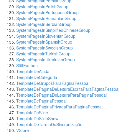
SystemPagesInPersianGroup
SystemPagesInPolishGroup
SystemPagesInPortugueseGroup
SystemPagesInRomanianGroup
SystemPagesInSerbianGroup
SystemPagesInSimplifiedChineseGroup
SystemPagesInSlovenianGroup
SystemPagesInSpanishGroup
SystemPagesInSwedishGroup
SystemPagesInTurkishGroup
SystemPagesInUkrainianGroup
SäitFannen
TemplateDeAjuda
TemplateDeCategoria
TemplateDeGruposParaPáginaPessoal
TemplateDePáginaDeLeituraEscritaParaPáginaPessoal
TemplateDePáginaDeLeituraParaPáginaPessoal
TemplateDePáginaPessoal
TemplateDePáginaPrivadaParaPáginaPessoal
TemplateDeSlide
TemplateDeSlideShow
TemplateDeTarefaDeSincronização
VStore