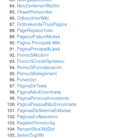
NicoZanferrari/MyDict
ObsahPomocníka
OdkazyInterWiki
OntbrekendeThuisPagina
PageReplaceTodo
PageoutFailureModes
Pagina Principală Wiki
PaginaPrincipalăLipsă
PomocSAkciami
PomocSCreoleSyntaxou
PomocSFormátovaním
PomocSKategóriami
Pulverizer
PáginaDeTeste
PáginaNãoEncontrada
PáginaPersonalInexistente
PáginaPessoalNãoEncontrada
PáginasDeSistemaEditadas
PáginasEnAbandono
RegisterPomocníka
RenatoSilva/MyDict
SeitenZugriffe