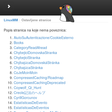
Toggle sidebar
LinuxMM
:
Ostavljene stranice
Popis stranica na koje nema poveznica:
AiutoSuAutenticazione/CookieEsterno
Books
CategoryReadAhead
ChybejiciDomovskaStranka
ChybejiciStranka
ChýbajúcaDomovskáStránka
ChýbajúcaStránka
CoJeMoinMoin
CompressedCaching/Roadmap
CompressedCachingDeprecated
Coywolf_Qi_Hunt
Creole記法のヘルプ
CyrillGorcunov
EstatísticasDeEvento
EstatísticasDeEventos