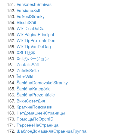
VenkateshSrinivas
VersiuneXslt
VeľkosťStránky
ViischtSäit
WikiDicaDoDia
WikiPáginaPrincipal
WikiTipProTentoDen
WikiTipVanDeDag
XSLT版本
Xsltのバージョン
ZoufallsSäit
ZufallsSeite
ÎntreWiki
ŠablónaDomovskejStránky
ŠablónaKategórie
ŠablónaPrezentácie
ВикиСоветДня
КраткиеПодсказки
НетДомашнейСтраницы
ПомощьПоOpenID
ТърсенеНаСтраница
ШаблонДомашняяСтраницаГруппа