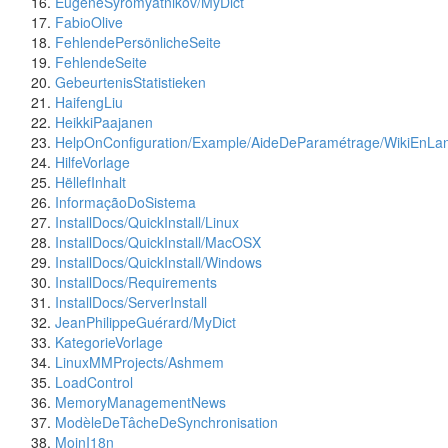
EugeneSyromyatnikov/MyDict
FabioOlive
FehlendePersönlicheSeite
FehlendeSeite
GebeurtenisStatistieken
HaifengLiu
HeikkiPaajanen
HelpOnConfiguration/Example/AideDeParamétrage/WikiEnLa
HilfeVorlage
HëllefInhalt
InformaçãoDoSistema
InstallDocs/QuickInstall/Linux
InstallDocs/QuickInstall/MacOSX
InstallDocs/QuickInstall/Windows
InstallDocs/Requirements
InstallDocs/ServerInstall
JeanPhilippeGuérard/MyDict
KategorieVorlage
LinuxMMProjects/Ashmem
LoadControl
MemoryManagementNews
ModèleDeTâcheDeSynchronisation
MoinI18n