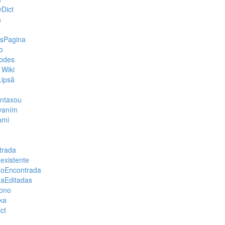
yDict
a
sPagina
o
odes
 Wiki
Lipsă
ntaxou
vaním
ami
trada
existente
ãoEncontrada
aEditadas
ono
ka
ct