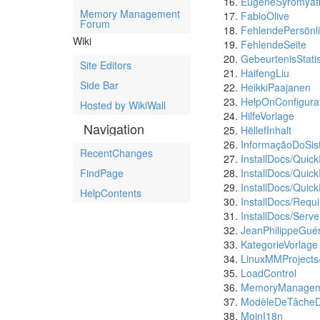
EugeneSyromyatn
Memory Management
FabioOlive
Forum
FehlendePersönli
Wiki
FehlendeSeite
GebeurtenisStati
Site Editors
HaifengLiu
Side Bar
HeikkiPaajanen
HelpOnConfigura
Hosted by WikiWall
HilfeVorlage
Navigation
HëllefInhalt
InformaçãoDoSi
RecentChanges
InstallDocs/QuickI
FindPage
InstallDocs/Quic
InstallDocs/Quick
HelpContents
InstallDocs/Requ
InstallDocs/Server
JeanPhilippeGué
KategorieVorlage
LinuxMMProject
LoadControl
MemoryManage
ModèleDeTâcheD
MoinI18n