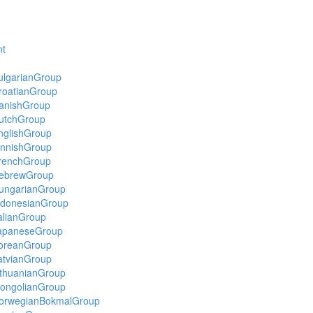
nt
lgarianGroup
roatianGroup
anishGroup
utchGroup
glishGroup
nnishGroup
renchGroup
ebrewGroup
ungarianGroup
ndonesianGroup
alianGroup
apaneseGroup
oreanGroup
tvianGroup
thuanianGroup
ongolianGroup
orwegianBokmalGroup