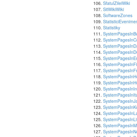
SfatulZileiWiki
SitWikiWiki
SoftwareZones
StatisticiEvenime
Statistiky
SystemPagesInBu
SystemPagesInC
SystemPagesInD
SystemPagesInD
SystemPagesInEn
SystemPagesInFi
SystemPagesInF
SystemPagesInH
SystemPagesInH
SystemPagesInI
SystemPagesInIt
SystemPagesInJ
SystemPagesInK
SystemPagesInLa
SystemPagesInLi
SystemPagesInM
SystemPagesInN