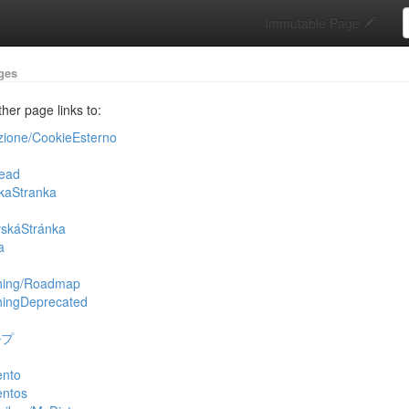
S
Immutable Page
ges
ther page links to:
zione/CookieEsterno
ead
kaStranka
skáStránka
a
hing/Roadmap
ingDeprecated
ルプ
ento
entos