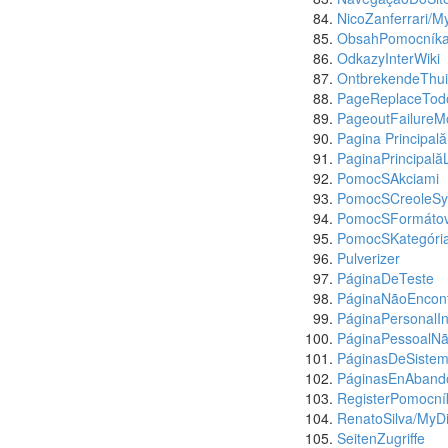
NicoZanferrari/M
ObsahPomocník
OdkazyInterWiki
OntbrekendeThui
PageReplaceTod
PageoutFailureM
Pagina Principală
PaginaPrincipală
PomocSAkciami
PomocSCreoleSy
PomocSFormáto
PomocSKategóri
Pulverizer
PáginaDeTeste
PáginaNãoEncon
PáginaPersonalIn
PáginaPessoalN
PáginasDeSistem
PáginasEnAband
RegisterPomocní
RenatoSilva/MyDi
SeitenZugriffe