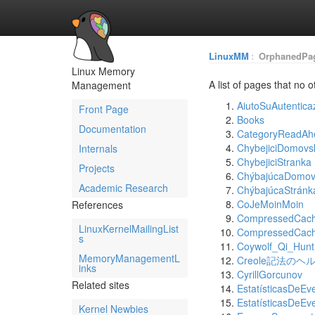
LinuxMM
:
OrphanedPa
Linux Memory
A list of pages that no o
Management
AiutoSuAutentica
Front Page
Books
Documentation
CategoryReadAh
ChybejiciDomovs
Internals
ChybejiciStranka
Projects
ChýbajúcaDomov
Academic Research
ChýbajúcaStránk
CoJeMoinMoin
References
CompressedCac
LinuxKernelMailingList
CompressedCach
s
Coywolf_Qi_Hunt
MemoryManagementL
Creole記法のヘ
inks
CyrillGorcunov
Related sites
EstatísticasDeEv
EstatísticasDeEv
Kernel Newbies