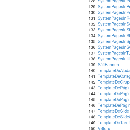
SystemPagesInP
SystemPagesInPo
SystemPagesInP
SystemPagesInR
SystemPagesInS
SystemPagesInSi
SystemPagesInS
SystemPagesInS
SystemPagesInS
SystemPagesInTu
SystemPagesInUk
SäitFannen
TemplateDeAjud
TemplateDeCateg
TemplateDeGrup
TemplateDePágin
TemplateDePágin
TemplateDePági
TemplateDePágin
TemplateDeSlide
TemplateDeSlid
TemplateDeTaref
VStore