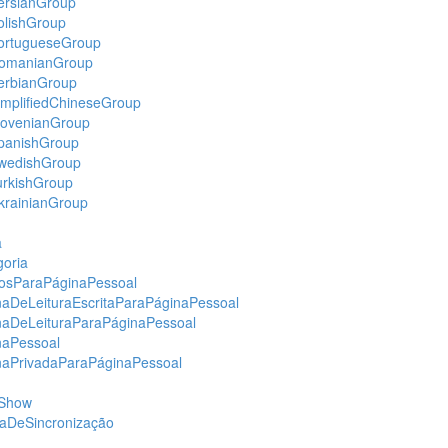
ersianGroup
lishGroup
ortugueseGroup
omanianGroup
erbianGroup
mplifiedChineseGroup
lovenianGroup
panishGroup
wedishGroup
rkishGroup
rainianGroup
a
oria
osParaPáginaPessoal
aDeLeituraEscritaParaPáginaPessoal
aDeLeituraParaPáginaPessoal
naPessoal
aPrivadaParaPáginaPessoal
eShow
aDeSincronização