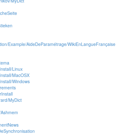
ikov/MyDict
cheSeite
stieken
tion/Example/AideDeParamétrage/WikiEnLangueFrançaise
stema
nstall/Linux
kInstall/MacOSX
Install/Windows
irements
Install
rard/MyDict
s/Ashmem
mentNews
eSynchronisation