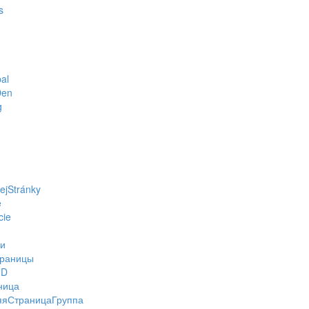
s
al
Den
g
jStránky
e
cie
ки
раницы
ID
ница
яСтраницаГруппа