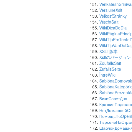
VenkateshSriniva
VersiuneXslt
VeľkosťStránky
ViischtSäit
WikiDicaDoDia
WikiPáginaPrincip
WikiTipProTento
WikiTipVanDeDa
XSLT版本
Xsltのバージョン
ZoufallsSäit
ZufallsSeite
ÎntreWiki
ŠablónaDomovske
ŠablónaKategóri
ŠablónaPrezentá
ВикиСоветДня
КраткиеПодсказ
НетДомашнейСт
ПомощьПоOpen
ТърсенеНаСтра
ШаблонДомашня