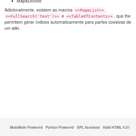
MapaDoSítio
Adicionalmente, existem as macros
,
<<PageList>>
e
, que lhe
<<FullSearch('text')>>
<<TableOfContents>>
permitem gerar índices automaticamente para partes coesivas de
um wiki.
MoinMoin Powered
Python Powered
GPL licensed
Valid HTML 4.01