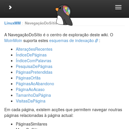
Toggle sidebar
Toggl
navig
LinuxMM
:
NavegaçãoDoSítio
A NavegaçãoDoSítio é o centro de exploração deste wiki. O
MoinMoin
suporta estes
esquemas de indexação
:
AlteraçõesRecentes
ÍndiceDePáginas
ÍndiceComPalavras
PesquisaDePáginas
PáginasPretendidas
PáginasOrfãs
PáginasAoAbandono
PáginaAoAcaso
TamanhoDaPágina
VisitasDaPágina
Em cada página, existem acções que permitem navegar noutras
páginas relacionadas à página actual:
PáginasSimilares