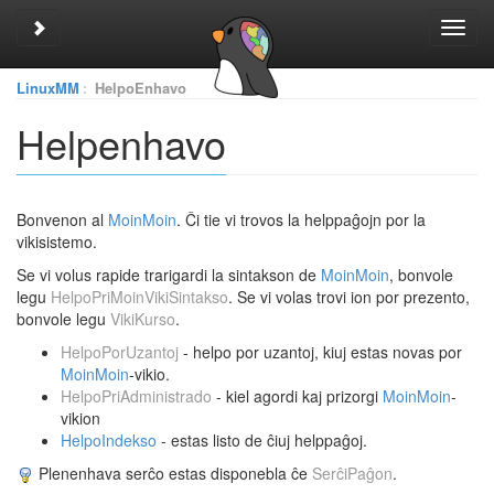
Toggle sidebar
Toggl
navig
LinuxMM
:
HelpoEnhavo
Helpenhavo
Bonvenon al
MoinMoin
. Ĉi tie vi trovos la helppaĝojn por la
vikisistemo.
Se vi volus rapide trarigardi la sintakson de
MoinMoin
, bonvole
legu
HelpoPriMoinVikiSintakso
. Se vi volas trovi ion por prezento,
bonvole legu
VikiKurso
.
HelpoPorUzantoj
- helpo por uzantoj, kiuj estas novas por
MoinMoin
-vikio.
HelpoPriAdministrado
- kiel agordi kaj prizorgi
MoinMoin
-
vikion
HelpoIndekso
- estas listo de ĉiuj helppaĝoj.
Plenenhava serĉo estas disponebla ĉe
SerĉiPaĝon
.