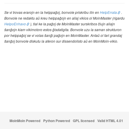
Se vi trovas erarojn en la helppaĝoj, bonvole priskribu ilin en
HelpErrata
.
Bonvole ne redaktu aŭ kreu helppaĝojn en aliaj vikios ol Moin
Master (rigardu
HelpoEnhavo
), tial ke la paĝoj de Moin
Master surskribos ĉiujn aliajn
ŝanĝojn kiam vikimotoro estos ĝisdatigita. Bonvole uzu la saman strukturon
por helppaĝoj se vi volas ŝanĝi paĝojn en Moin
Master. Antaŭ ol fari grandaj
ŝanĝoj bonvole diskutu la aferon sur dissendolisto aŭ en Moin
Moin-vikio.
MoinMoin Powered
Python Powered
GPL licensed
Valid HTML 4.01