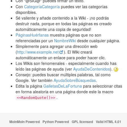
Con "@
SIG
@" puedes firmar un texto.
Con
CategoríaCategoría
puedes ver las categorías
disponibles.
Sé valiente y añade contenido a la Wiki - ¡no podrás
destruir nada, porque en todas las páginas es creado
automáticamente una copia de seguridad!
PáginasHuérfanas
muestra páginas que no son
referenciadas por un
NombreWiki
desde cualquier página.
Simplemente para agregar una dirección web
(
http://www.example.net
). El Wiki creará
automáticamente un enlace para poder hacer clic.
Los Wikis son fenomenales - especialmente cuando has
leído las páginas de ayuda (ver
AyudaDeContenidos
).
Consejo: puedes buscar múltiples palabras, tal como
Google. Ver también
AyudaSobreBúsquedas
.
Edita la página
GalletasDeLaFortuna
para seleccionar citas
en forma aleatoria en una página donde este la macro
.
<<RandomQuote()>>
MoinMoin Powered
Python Powered
GPL licensed
Valid HTML 4.01