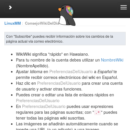
Toggle sidebar
Tog
nav
LinuxMM
:
ConsejoWikiDelDía
Con "Subscribe" puedes recibir información sobre los cambios de la
página actual vía correo electrónico.
WikiWiki significa "rápido" en Hawaiano.
Para tu nombre de la cuenta debes utilizar un
NombreWiki
(NombreApellido).
Ajustar
Idioma
en
PreferenciasDelUsuario
a
Español
te
permite recibir correos electrónicos del wiki en Español.
Haz clic en
PreferenciasDelUsuario
para crear una cuenta
de usuario y activar otras funciones.
Puedes crear o editar una lista de enlaces rápidos en
PreferenciasDelUsuario
En
PreferenciasDelUsuario
puedes usar expresiones
regulares para las páginas suscritas; con "
" puedes
.*
tener todas las páginas wiki suscritas.
Las imágenes se añadirán automáticamente cuando se
inserte una URL (o un adjunto) a una imagen.