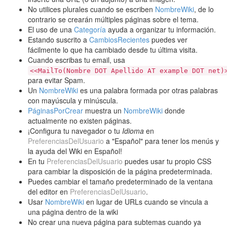
No utilices plurales cuando se escriben
NombreWiki
, de lo
contrario se crearán múltiples páginas sobre el tema.
El uso de una
Categoría
ayuda a organizar tu información.
Estando suscrito a
CambiosRecientes
puedes ver
fácilmente lo que ha cambiado desde tu última visita.
Cuando escribas tu email, usa
<<MailTo(Nombre DOT Apellido AT example DOT net)
para evitar Spam.
Un
NombreWiki
es una palabra formada por otras palabras
con mayúscula y minúscula.
PáginasPorCrear
muestra un
NombreWiki
donde
actualmente no existen páginas.
¡Configura tu navegador o tu
Idioma
en
PreferenciasDelUsuario
a "Español" para tener los menús y
la ayuda del Wiki en Español!
En tu
PreferenciasDelUsuario
puedes usar tu propio CSS
para cambiar la disposición de la página predeterminada.
Puedes cambiar el tamaño predeterminado de la ventana
del editor en
PreferenciasDelUsuario
.
Usar
NombreWiki
en lugar de URLs cuando se vincula a
una página dentro de la wiki
No crear una nueva página para subtemas cuando ya